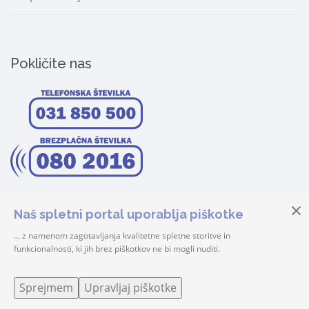
Pokličite nas
Naš spletni portal uporablja piškotke
... z namenom zagotavljanja kvalitetne spletne storitve in
funkcionalnosti, ki jih brez piškotkov ne bi mogli nuditi.
© 2026 Center Šteker | Vse pravice pridržane! |
Prijava
Sprejmem
Upravljaj piškotke