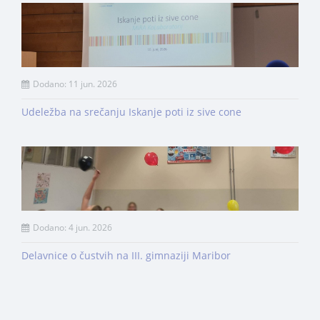
Dodano: 11 jun. 2026
Udeležba na srečanju Iskanje poti iz sive cone
Dodano: 4 jun. 2026
Delavnice o čustvih na III. gimnaziji Maribor