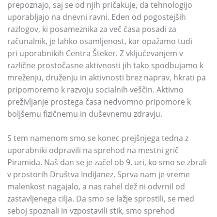
prepoznajo, saj se od njih pričakuje, da tehnologijo
uporabljajo na dnevni ravni. Eden od pogostejših
razlogov, ki posameznika za več časa posadi za
računalnik, je lahko osamljenost, kar opažamo tudi
pri uporabnikih Centra Šteker. Z vključevanjem v
različne prostočasne aktivnosti jih tako spodbujamo k
mreženju, druženju in aktivnosti brez naprav, hkrati pa
pripomoremo k razvoju socialnih veščin. Aktivno
preživljanje prostega časa nedvomno pripomore k
boljšemu fizičnemu in duševnemu zdravju.
S tem namenom smo se konec prejšnjega tedna z
uporabniki odpravili na sprehod na mestni grič
Piramida. Naš dan se je začel ob 9. uri, ko smo se zbrali
v prostorih Društva IndiJanez. Sprva nam je vreme
malenkost nagajalo, a nas rahel dež ni odvrnil od
zastavljenega cilja. Da smo se lažje sprostili, se med
seboj spoznali in vzpostavili stik, smo sprehod