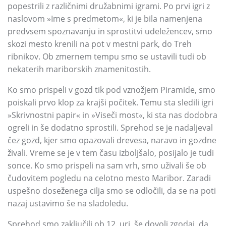
popestrili z različnimi družabnimi igrami. Po prvi igri z
naslovom »Ime s predmetom«, ki je bila namenjena
predvsem spoznavanju in sprostitvi udeležencev, smo
skozi mesto krenili na pot v mestni park, do Treh
ribnikov. Ob zmernem tempu smo se ustavili tudi ob
nekaterih mariborskih znamenitostih.
Ko smo prispeli v gozd tik pod vznožjem Piramide, smo
poiskali prvo klop za krajši počitek. Temu sta sledili igri
»Skrivnostni papir« in »Viseči most«, ki sta nas dodobra
ogreli in še dodatno sprostili. Sprehod se je nadaljeval
čez gozd, kjer smo opazovali drevesa, naravo in gozdne
živali. Vreme se je v tem času izboljšalo, posijalo je tudi
sonce. Ko smo prispeli na sam vrh, smo uživali še ob
čudovitem pogledu na celotno mesto Maribor. Zaradi
uspešno doseženega cilja smo se odločili, da se na poti
nazaj ustavimo še na sladoledu.
Sprehod smo zaključili ob 12. uri, še dovolj zgodaj, da