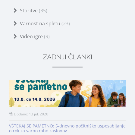
Storitve
(35)
Varnost na spletu
(23)
Video igre
(9)
ZADNJI ČLANKI
Dodano: 13 jul. 2026
VŠTEKAJ SE PAMETNO: 5-dnevno počitniško usposabljanje
otrok za varno rabo zaslonov