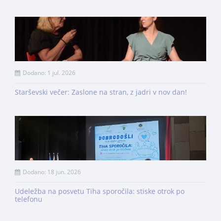
Dodano: 1 jul. 2026
Starševski večer: Zaslone na stran, z jadri v nov dan!
Dodano: 18 jun. 2026
Udeležba na posvetu Tiha sporočila: stiske otrok po
telefonu