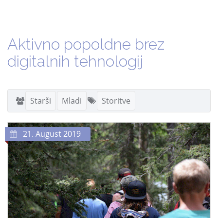
Aktivno popoldne brez
digitalnih tehnologij
Starši
Mladi
Storitve
21. August 2019