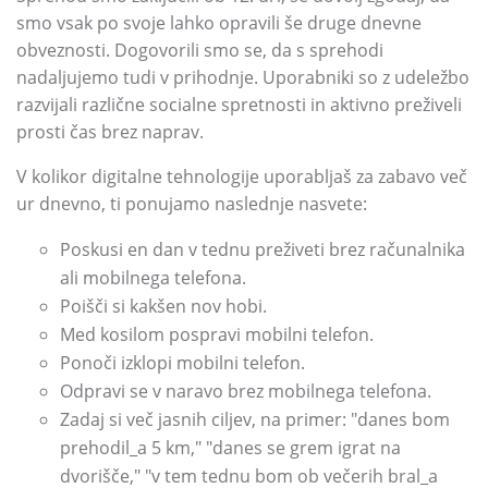
smo vsak po svoje lahko opravili še druge dnevne
obveznosti. Dogovorili smo se, da s sprehodi
nadaljujemo tudi v prihodnje. Uporabniki so z udeležbo
razvijali različne socialne spretnosti in aktivno preživeli
prosti čas brez naprav.
V kolikor digitalne tehnologije uporabljaš za zabavo več
ur dnevno, ti ponujamo naslednje nasvete:
Poskusi en dan v tednu preživeti brez računalnika
ali mobilnega telefona.
Poišči si kakšen nov hobi.
Med kosilom pospravi mobilni telefon.
Ponoči izklopi mobilni telefon.
Odpravi se v naravo brez mobilnega telefona.
Zadaj si več jasnih ciljev, na primer: "danes bom
prehodil_a 5 km," "danes se grem igrat na
dvorišče," "v tem tednu bom ob večerih bral_a