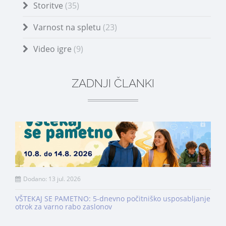
Storitve
(35)
Varnost na spletu
(23)
Video igre
(9)
ZADNJI ČLANKI
Dodano: 13 jul. 2026
VŠTEKAJ SE PAMETNO: 5-dnevno počitniško usposabljanje
otrok za varno rabo zaslonov