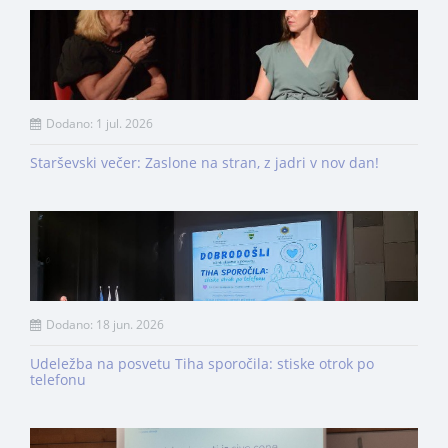
Dodano: 1 jul. 2026
Starševski večer: Zaslone na stran, z jadri v nov dan!
Dodano: 18 jun. 2026
Udeležba na posvetu Tiha sporočila: stiske otrok po
telefonu