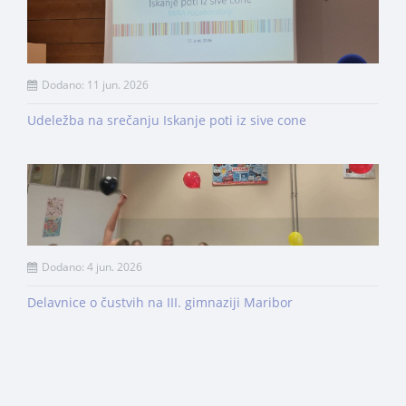
Dodano: 11 jun. 2026
Udeležba na srečanju Iskanje poti iz sive cone
Dodano: 4 jun. 2026
Delavnice o čustvih na III. gimnaziji Maribor