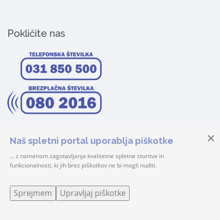
Pokličite nas
Naš spletni portal uporablja piškotke
... z namenom zagotavljanja kvalitetne spletne storitve in
funkcionalnosti, ki jih brez piškotkov ne bi mogli nuditi.
© 2026 Center Šteker | Vse pravice pridržane! |
Prijava
Sprejmem
Upravljaj piškotke