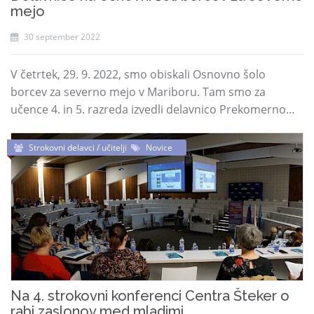
mejo
30 september 2022
V četrtek, 29. 9. 2022, smo obiskali Osnovno šolo
borcev za severno mejo v Mariboru. Tam smo za
učence 4. in 5. razreda izvedli delavnico Prekomerno…
Strokovni delavci / učitelji
Novice
Na 4. strokovni konferenci Centra Šteker o
rabi zaslonov med mladimi