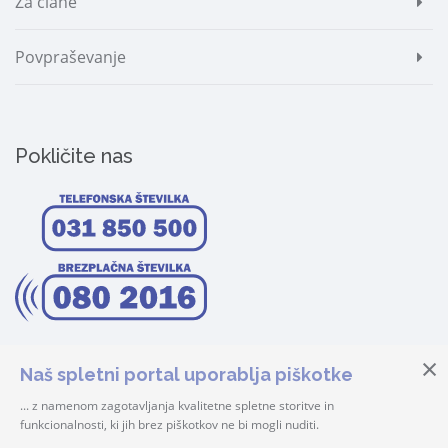
Za člane
Povpraševanje
Pokličite nas
Naš spletni portal uporablja piškotke
... z namenom zagotavljanja kvalitetne spletne storitve in
funkcionalnosti, ki jih brez piškotkov ne bi mogli nuditi.
© 2026 Center Šteker | Vse pravice pridržane! |