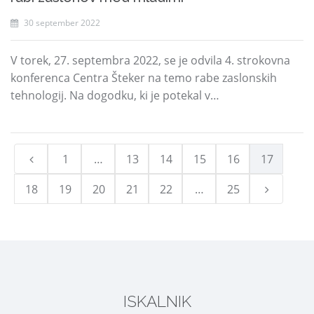
30 september 2022
V torek, 27. septembra 2022, se je odvila 4. strokovna
konferenca Centra Šteker na temo rabe zaslonskih
tehnologij. Na dogodku, ki je potekal v…
1
…
13
14
15
16
17
18
19
20
21
22
…
25
ISKALNIK