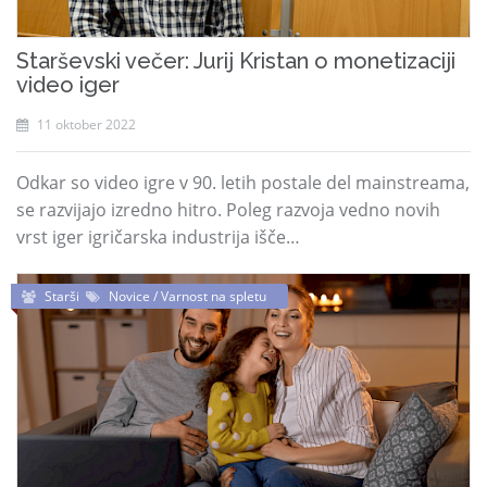
Starševski večer: Jurij Kristan o monetizaciji
video iger
11 oktober 2022
Odkar so video igre v 90. letih postale del mainstreama,
se razvijajo izredno hitro. Poleg razvoja vedno novih
vrst iger igričarska industrija išče…
Starši
Novice / Varnost na spletu