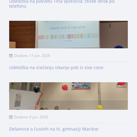
Udeležba na posvetu Tiha sporočila: stiske otrok po
telefonu
Dodano: 11 jun. 2026
Udeležba na srečanju Iskanje poti iz sive cone
Dodano: 4 jun. 2026
Delavnice o čustvih na III. gimnaziji Maribor