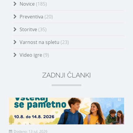
Novice
(185)
Preventiva
(20)
Storitve
(35)
Varnost na spletu
(23)
Video igre
(9)
ZADNJI ČLANKI
Dodano: 13 jul. 2026