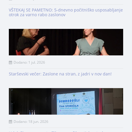
VŠTEKAJ SE PAMETNO: 5-dnevno počitniško usposabljanje
otrok za varno rabo zaslonov
Dodano: 1 jul. 2026
Starševski večer: Zaslone na stran, z jadri v nov dan!
Dodano: 18 jun. 2026