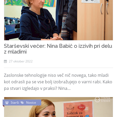
Starševski večer: Nina Babič o izzivih pri delu
z mladimi
27 oktober 2022
Zaslonske tehnologije niso več nič novega, tako mladi
kot odrasli pa se vse bolj izobražujejo o varni rabi. Kako
pa stvari izgledajo v praksi? Nina…
Starši
Novice