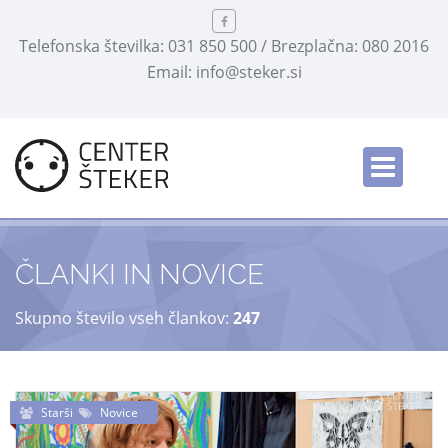
Telefonska številka: 031 850 500 / Brezplačna: 080 2016
Email: info@steker.si
English
/
ČLANKI IN NOVICE
Skupno število vseh člankov:
247
Starši
Novice