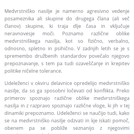
Medvrstniško nasilje je namerno agresivno vedenje
posameznika ali skupine do drugega člana
(ali več
članov)
skupine,
ki traja dlje časa in vključuje
neravnovesje moči.
Poznamo različne oblike
medvrstniškega nasilja,
kot so fizično,
verbalno,
odnosno,
spletno in psihično.
V zadnjih letih se je s
spremembo družbenih standardov povečalo njegovo
prepoznavanje,
s tem pa tudi ozaveščanje in krepitev
politike ničelne tolerance.
Udeleženci v okviru delavnice opredelijo medvrstniško
nasilje,
da so ga sposobni ločevati od konflikta.
Preko
primerov spoznajo različne oblike medvrstniškega
nasilja in z razpravo spoznajo različne vloge,
ki jih v tej
dinamiki prepoznamo.
Udeleženci se naučijo tudi,
kako
se na medvrstniško nasilje odzvati in kje iskati pomoč,
obenem pa se pobliže seznanijo z njegovimi