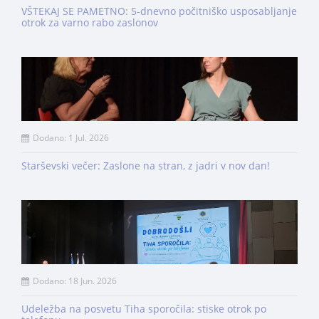
VŠTEKAJ SE PAMETNO: 5-dnevno počitniško usposabljanje
otrok za varno rabo zaslonov
Dodano: 1 Jul. 2026
Starševski večer: Zaslone na stran, z jadri v nov dan!
Dodano: 18 Jun. 2026
Udeležba na posvetu Tiha sporočila: stiske otrok po