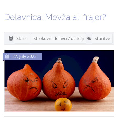
Delavnica: Mevža ali frajer?
Starši
Strokovni delavci / učitelji
Storitve
27. July 2023