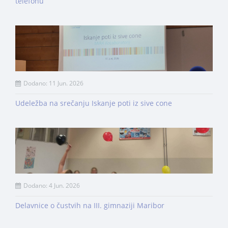
telefonu
Dodano: 11 Jun. 2026
Udeležba na srečanju Iskanje poti iz sive cone
Dodano: 4 Jun. 2026
Delavnice o čustvih na III. gimnaziji Maribor