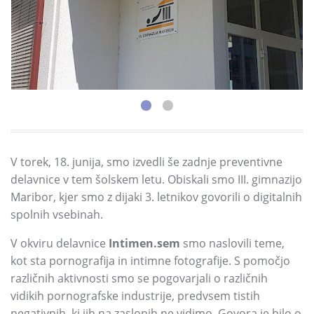
V torek,
18.
junija,
smo izvedli še zadnje preventivne
delavnice v tem šolskem letu.
Obiskali smo III.
gimnazijo
Maribor,
kjer smo z dijaki 3.
letnikov govorili o digitalnih
spolnih vsebinah.
V okviru delavnice
Intimen.sem
smo naslovili teme,
kot sta pornografija in intimne fotografije.
S pomočjo
različnih aktivnosti smo se pogovarjali o različnih
vidikih pornografske industrije,
predvsem tistih
negativnih,
ki jih na zaslonih ne vidimo.
Govora je bilo o