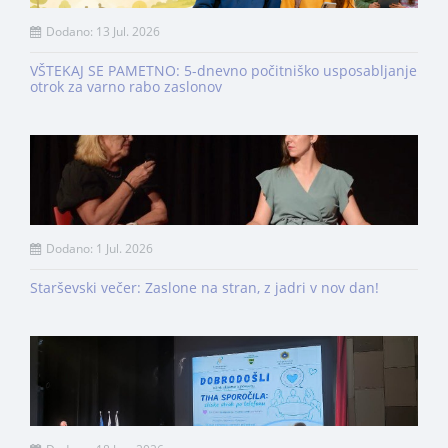
Dodano: 13 Jul. 2026
VŠTEKAJ SE PAMETNO: 5-dnevno počitniško usposabljanje
otrok za varno rabo zaslonov
Dodano: 1 Jul. 2026
Starševski večer: Zaslone na stran, z jadri v nov dan!