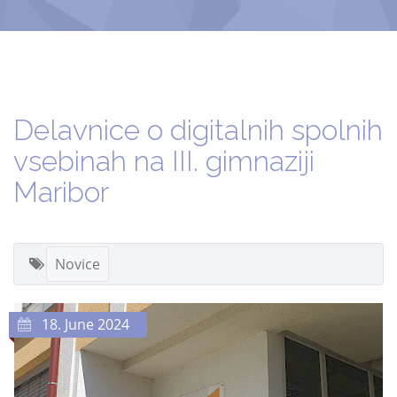
Delavnice o digitalnih spolnih
vsebinah na III. gimnaziji
Maribor
Novice
18. June 2024