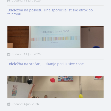
Dodano: 18 Jun. 2026
Udeležba na posvetu Tiha sporočila: stiske otrok po
telefonu
Dodano: 11 Jun. 2026
Udeležba na srečanju Iskanje poti iz sive cone
Dodano: 4 Jun. 2026