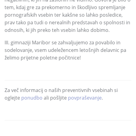
tem,
kdaj gre za prekomerno in škodljivo spremljanje
pornografskih vsebin ter kakšne so lahko posledice,
prav tako pa tudi o nerealnih predstavah o spolnosti in
odnosih,
ki jih preko teh vsebin lahko dobimo.
III.
gimnaziji Maribor se zahvaljujemo za povabilo in
sodelovanje,
vsem udeležencem letošnjih delavnic pa
želimo prijetne poletne počitnice!
Za več informacij o naših preventivnih vsebinah si
oglejte
ponudbo
ali pošljite
povpraševanje
.
DELI