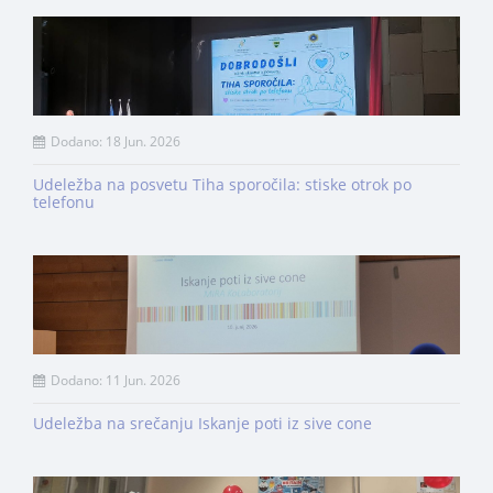
Dodano: 18 Jun. 2026
Udeležba na posvetu Tiha sporočila: stiske otrok po
telefonu
Dodano: 11 Jun. 2026
Udeležba na srečanju Iskanje poti iz sive cone