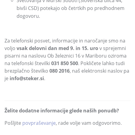
Svetovanja v Murski Soboti
(Slovenska ulica 44,
bivši CSD)
potekajo ob četrtkih po predhodnem
dogovoru.
Za telefonski posvet,
informacije in naročanje smo na
voljo
vsak delovni dan med 9.
in 15.
uro
v sprejemni
pisarni na naslovu Ob železnici 16 v Mariboru oziroma
na telefonski številki
031 850 500
.
Pokličete lahko tudi
brezplačno številko
080 2016
,
naš elektronski naslov pa
je
info@steker.si
.
Želite dodatne informacije glede naših ponudb?
Pošljite
povpraševanje
,
rade volje vam odgovorimo.