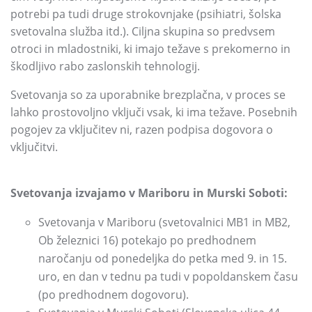
potrebi pa tudi druge strokovnjake
(psihiatri,
šolska
svetovalna služba itd.
)
.
Ciljna skupina so predvsem
otroci in mladostniki,
ki imajo težave s prekomerno in
škodljivo rabo zaslonskih tehnologij.
Svetovanja so za uporabnike brezplačna,
v proces se
lahko prostovoljno vključi vsak,
ki ima težave.
Posebnih
pogojev za vključitev ni,
razen podpisa dogovora o
vključitvi.
Svetovanja izvajamo v Mariboru in Murski Soboti:
Svetovanja v Mariboru
(svetovalnici MB1 in MB2,
Ob železnici 16)
potekajo po predhodnem
naročanju od ponedeljka do petka med 9.
in 15.
uro,
en dan v tednu pa tudi v popoldanskem času
(po predhodnem dogovoru)
.