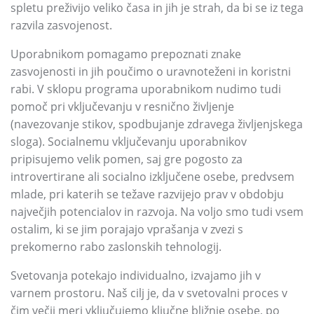
spletu preživijo veliko časa in jih je strah,
da bi se iz tega
razvila zasvojenost.
Uporabnikom pomagamo prepoznati znake
zasvojenosti in jih poučimo o uravnoteženi in koristni
rabi.
V sklopu programa uporabnikom nudimo tudi
pomoč pri vključevanju v resnično življenje
(navezovanje stikov,
spodbujanje zdravega življenjskega
sloga)
.
Socialnemu vključevanju uporabnikov
pripisujemo velik pomen,
saj gre pogosto za
introvertirane ali socialno izključene osebe,
predvsem
mlade,
pri katerih se težave razvijejo prav v obdobju
največjih potencialov in razvoja.
Na voljo smo tudi vsem
ostalim,
ki se jim porajajo vprašanja v zvezi s
prekomerno rabo zaslonskih tehnologij.
Svetovanja potekajo individualno,
izvajamo jih v
varnem prostoru.
Naš cilj je,
da v svetovalni proces v
čim večji meri vključujemo ključne bližnje osebe,
po