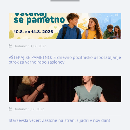
Dodano: 13 Jul. 2026
VŠTEKAJ SE PAMETNO: 5-dnevno počitniško usposabljanje
otrok za varno rabo zaslonov
Dodano: 1 Jul. 2026
Starševski večer: Zaslone na stran, z jadri v nov dan!