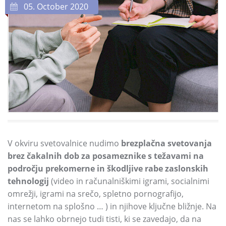
05. October 2020
V okviru svetovalnice nudimo
brezplačna svetovanja
brez čakalnih dob za posameznike s težavami na
področju prekomerne in škodljive rabe zaslonskih
tehnologij
(video in računalniškimi igrami,
socialnimi
omrežji,
igrami na srečo,
spletno pornografijo,
internetom na splošno
…
)
in njihove ključne bližnje.
Na
nas se lahko obrnejo tudi tisti,
ki se zavedajo,
da na