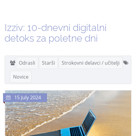
Izziv: 10-dnevni digitalni
detoks za poletne dni
Odrasli
Starši
Strokovni delavci / učitelji
Novice
15 July 2024