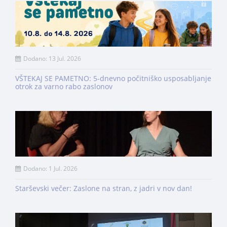
Dodano: 13 Jul. 2026
VŠTEKAJ SE PAMETNO: 5-dnevno počitniško usposabljanje
otrok za varno rabo zaslonov
Dodano: 1 Jul. 2026
Starševski večer: Zaslone na stran, z jadri v nov dan!