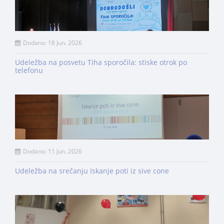
Dodano: 18 Jun. 2026
Udeležba na posvetu Tiha sporočila: stiske otrok po
telefonu
Dodano: 11 Jun. 2026
Udeležba na srečanju Iskanje poti iz sive cone