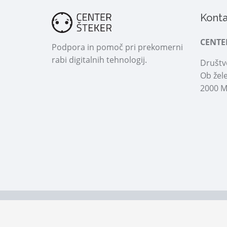
Konta
CENTE
Podpora in pomoč pri prekomerni
rabi digitalnih tehnologij.
Društvo
Ob žele
2000 M
© 2026 Center Šteker | Vse pravice pridržane!