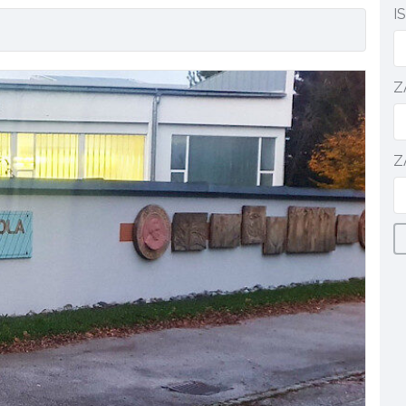
I
Z
Z