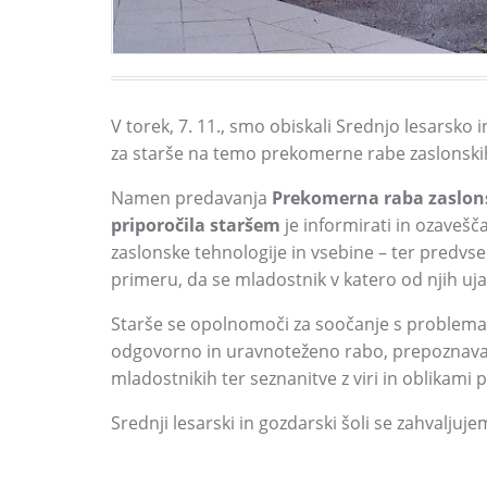
V torek,
7.
11.
,
smo obiskali Srednjo lesarsko i
za starše na temo prekomerne rabe zaslonskih
Namen predavanja
Prekomerna raba zaslonsk
priporočila staršem
je informirati in ozavešča
zaslonske tehnologije in vsebine
–
ter predvs
primeru,
da se mladostnik v katero od njih uj
Starše se opolnomoči za soočanje s problemat
odgovorno in uravnoteženo rabo,
prepoznavan
mladostnikih ter seznanitve z viri in oblikami
Srednji lesarski in gozdarski šoli se zahvaljuj