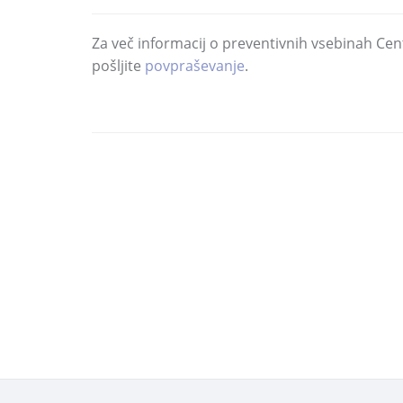
Za več informacij o preventivnih vsebinah Cent
pošljite
povpraševanje
.
DELI