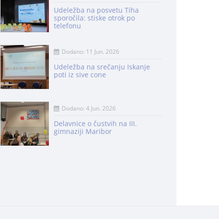
Udeležba na posvetu Tiha
sporočila: stiske otrok po
telefonu
Dodano: 11 Jun. 2026
Udeležba na srečanju Iskanje
poti iz sive cone
Dodano: 4 Jun. 2026
Delavnice o čustvih na III.
gimnaziji Maribor