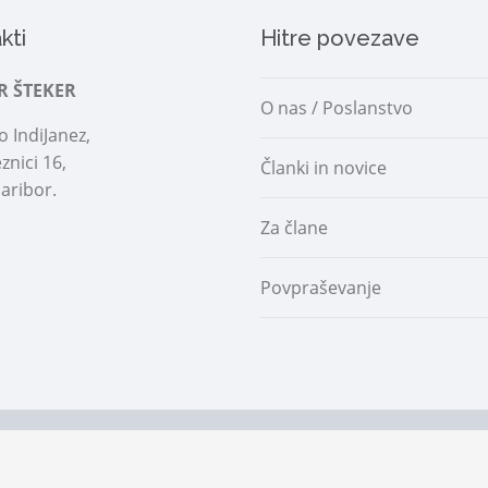
kti
Hitre povezave
R ŠTEKER
O nas / Poslanstvo
 IndiJanez,
znici 16,
Članki in novice
aribor.
Za člane
Povpraševanje
 |
Prijava