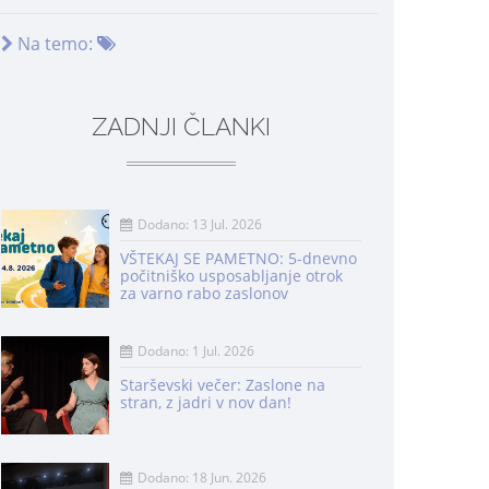
Na temo:
ZADNJI ČLANKI
Dodano: 13 Jul. 2026
VŠTEKAJ SE PAMETNO: 5-dnevno
počitniško usposabljanje otrok
za varno rabo zaslonov
Dodano: 1 Jul. 2026
Starševski večer: Zaslone na
stran, z jadri v nov dan!
Dodano: 18 Jun. 2026