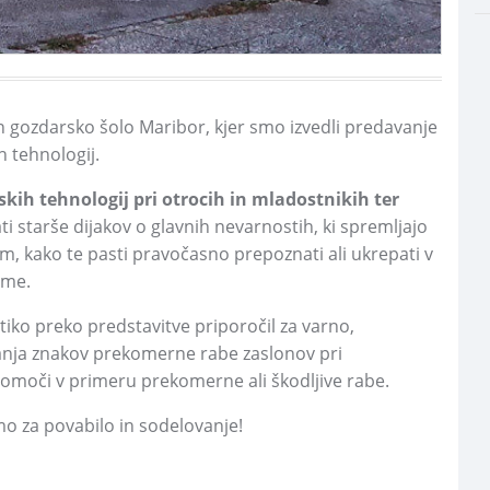
n gozdarsko šolo Maribor,
kjer smo izvedli predavanje
 tehnologij.
ih tehnologij pri otrocih in mladostnikih ter
ti starše dijakov o glavnih nevarnostih,
ki spremljajo
em,
kako te pasti pravočasno prepoznati ali ukrepati v
ame.
iko preko predstavitve priporočil za varno,
ja znakov prekomerne rabe zaslonov pri
 pomoči v primeru prekomerne ali škodljive rabe.
emo za povabilo in sodelovanje!