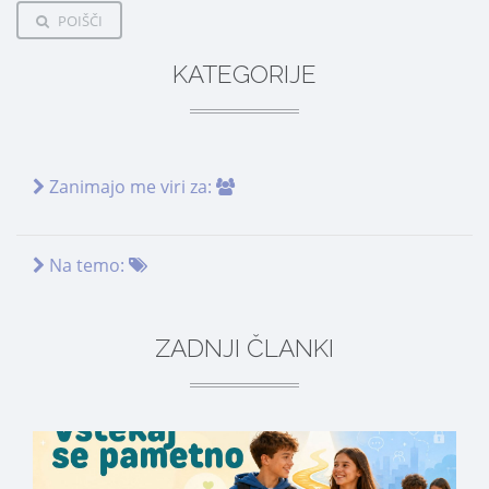
POIŠČI
KATEGORIJE
Zanimajo me viri za:
Na temo:
ZADNJI ČLANKI