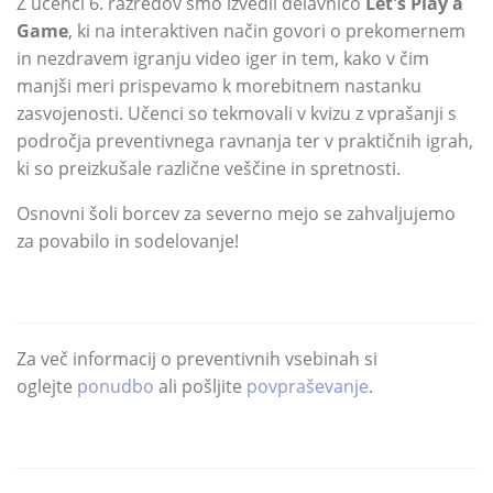
Z učenci 6.
razredov smo izvedli delavnico
Let's Play a
Game
,
ki na interaktiven način govori o prekomernem
in nezdravem igranju video iger in tem,
kako v čim
manjši meri prispevamo k morebitnem nastanku
zasvojenosti.
Učenci so tekmovali v kvizu z vprašanji s
področja preventivnega ravnanja ter v praktičnih igrah,
ki so preizkušale različne veščine in spretnosti.
Osnovni šoli borcev za severno mejo se zahvaljujemo
za povabilo in sodelovanje!
Za več informacij o preventivnih vsebinah si
oglejte
ponudbo
ali pošljite
povpraševanje
.