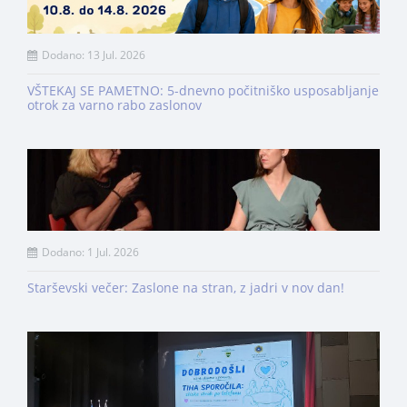
Dodano: 13 Jul. 2026
VŠTEKAJ SE PAMETNO: 5-dnevno počitniško usposabljanje
otrok za varno rabo zaslonov
Dodano: 1 Jul. 2026
Starševski večer: Zaslone na stran, z jadri v nov dan!