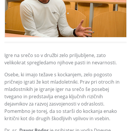
Igre na srečo so v družbi zelo priljubljene,
zato
velikokrat spregledamo njihove pasti in nevarnosti.
Osebe,
ki imajo težave s kockanjem,
zelo pogosto
pričnejo igrati že kot mladoletniki.
Prav pri otrocih in
mladostnikih je igranje iger na srečo še posebej
tvegano in predstavlja enega ključnih rizičnih
dejavnikov za razvoj zasvojenosti v odraslosti.
Pomembno je torej,
da so starši do kockanja enako
kritični kot do drugih škodljivih vplivov in vsebin.
Dr.
sc.
Davor Bodor
je psihiater in vodja Dnevne