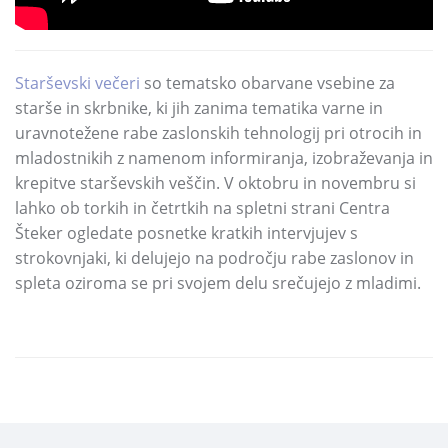
Starševski večeri
so tematsko obarvane vsebine za
starše in skrbnike,
ki jih zanima tematika varne in
uravnotežene rabe zaslonskih tehnologij pri otrocih in
mladostnikih z namenom informiranja,
izobraževanja in
krepitve starševskih veščin.
V oktobru in novembru si
lahko ob torkih in četrtkih na spletni strani Centra
Šteker ogledate posnetke kratkih intervjujev s
strokovnjaki,
ki delujejo na področju rabe zaslonov in
spleta oziroma se pri svojem delu srečujejo z mladimi.
DELI