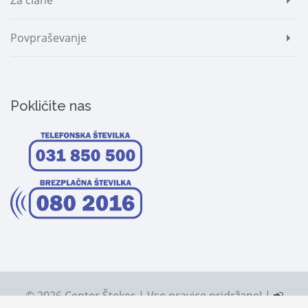
Za člane
Povpraševanje
Pokličite nas
© 2026 Center Šteker | Vse pravice pridržane! |