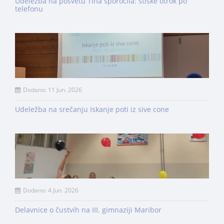
Udeležba na posvetu Tiha sporočila: stiske otrok po
telefonu
Dodano: 11 Jun. 2026
Udeležba na srečanju Iskanje poti iz sive cone
Dodano: 4 Jun. 2026
Delavnice o čustvih na III. gimnaziji Maribor