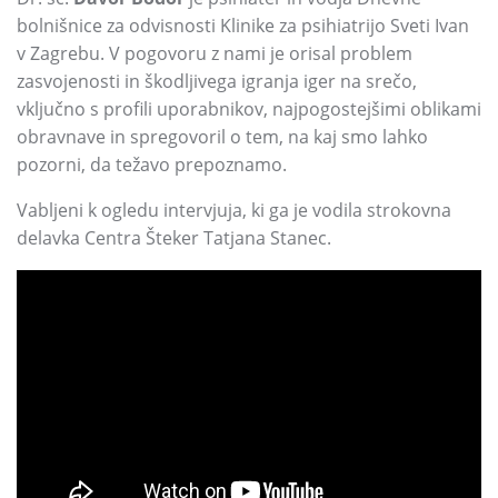
bolnišnice za odvisnosti Klinike za psihiatrijo Sveti Ivan
v Zagrebu.
V pogovoru z nami je orisal problem
zasvojenosti in škodljivega igranja iger na srečo,
vključno s profili uporabnikov,
najpogostejšimi oblikami
obravnave in spregovoril o tem,
na kaj smo lahko
pozorni,
da težavo prepoznamo.
Vabljeni k ogledu intervjuja,
ki ga je vodila strokovna
delavka Centra Šteker Tatjana Stanec.