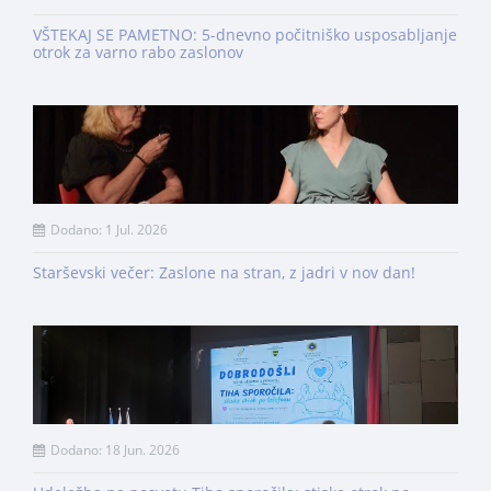
VŠTEKAJ SE PAMETNO: 5-dnevno počitniško usposabljanje
otrok za varno rabo zaslonov
Dodano: 1 Jul. 2026
Starševski večer: Zaslone na stran, z jadri v nov dan!
Dodano: 18 Jun. 2026