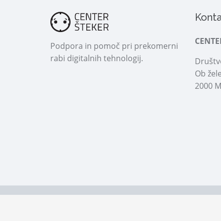
Konta
CENTE
Podpora in pomoč pri prekomerni
rabi digitalnih tehnologij.
Društvo
Ob žele
2000 M
© 2026 Center Šteker | Vse pravice pridržane!