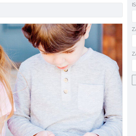
I
Z
Z