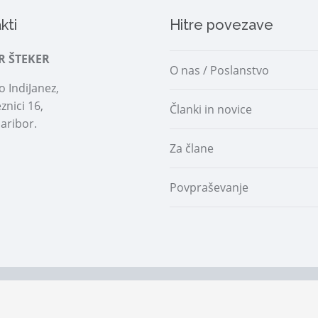
kti
Hitre povezave
R ŠTEKER
O nas / Poslanstvo
 IndiJanez,
znici 16,
Članki in novice
aribor.
Za člane
Povpraševanje
 |
Prijava