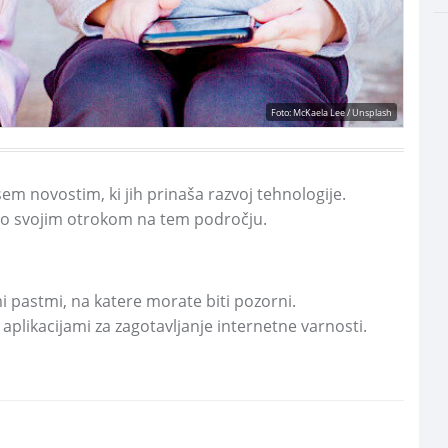
Foto: McKaela Lee / Unsplash
vsem novostim,
ki jih prinaša razvoj tehnologije.
imo svojim otrokom na tem področju.
i pastmi,
na katere morate biti pozorni.
plikacijami za zagotavljanje internetne varnosti.