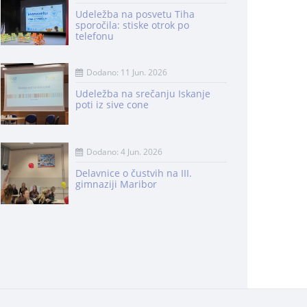
Udeležba na posvetu Tiha
sporočila: stiske otrok po
telefonu
Dodano: 11 Jun. 2026
Udeležba na srečanju Iskanje
poti iz sive cone
Dodano: 4 Jun. 2026
Delavnice o čustvih na III.
gimnaziji Maribor