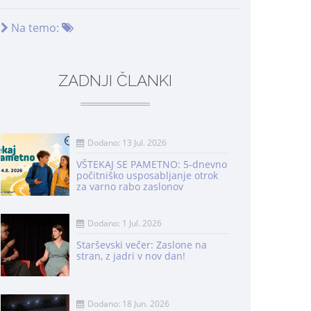
Na temo:
ZADNJI ČLANKI
Dodano: 13 Jul. 2026
VŠTEKAJ SE PAMETNO: 5-dnevno
počitniško usposabljanje otrok
za varno rabo zaslonov
Dodano: 1 Jul. 2026
Starševski večer: Zaslone na
stran, z jadri v nov dan!
Dodano: 18 Jun. 2026