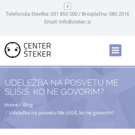
Telefonska številka: 031 850 500 / Brezplačna: 080 2016
Email: info@steker.si
Slovensko
/
UDELEŽBA NA POSVETU ME
SLIŠIŠ, KO NE GOVORIM?
Home
Blog
Udeležba na posvetu Me slišiš, ko ne govorim?