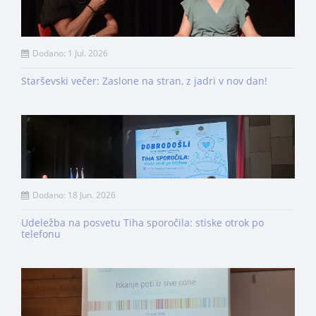
Dodano: 1 Jul. 2026
Starševski večer: Zaslone na stran, z jadri v nov dan!
Dodano: 18 Jun. 2026
Udeležba na posvetu Tiha sporočila: stiske otrok po
telefonu