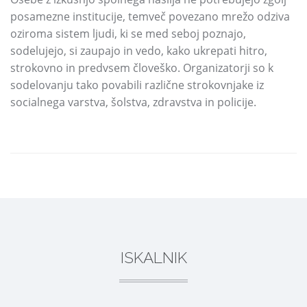
posamezne institucije,
temveč povezano mrežo odziva
oziroma sistem ljudi,
ki se med seboj poznajo,
sodelujejo,
si zaupajo in vedo,
kako ukrepati hitro,
strokovno in predvsem človeško.
Organizatorji so k
sodelovanju tako povabili različne strokovnjake iz
socialnega varstva,
šolstva,
zdravstva in policije.
DELI
ISKALNIK