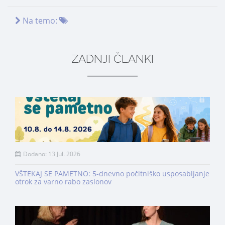
Na temo:
ZADNJI ČLANKI
Dodano: 13 Jul. 2026
VŠTEKAJ SE PAMETNO: 5-dnevno počitniško usposabljanje
otrok za varno rabo zaslonov