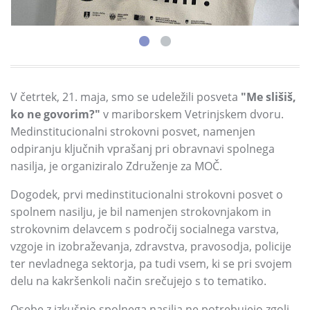
V četrtek,
21.
maja,
smo se udeležili posveta
"Me slišiš,
ko ne govorim?
"
v mariborskem Vetrinjskem dvoru.
Medinstitucionalni strokovni posvet,
namenjen
odpiranju ključnih vprašanj pri obravnavi spolnega
nasilja,
je organiziralo Združenje za MOČ.
Dogodek,
prvi medinstitucionalni strokovni posvet o
spolnem nasilju,
je bil namenjen strokovnjakom in
strokovnim delavcem s področij socialnega varstva,
vzgoje in izobraževanja,
zdravstva,
pravosodja,
policije
ter nevladnega sektorja,
pa tudi vsem,
ki se pri svojem
delu na kakršenkoli način srečujejo s to tematiko.
Osebe z izkušnjo spolnega nasilja ne potrebujejo zgolj