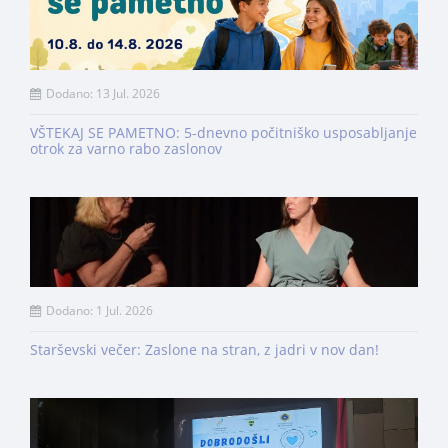
Dodano: 13 Jul. 2026
VŠTEKAJ SE PAMETNO: 5-dnevno počitniško usposabljanje
otrok za varno rabo zaslonov
Dodano: 1 Jul. 2026
Starševski večer: Zaslone na stran, z jadri v nov dan!