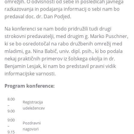
omrežjih.
O odvisnosti od sebe in posledicah javnega
razkazovanja in podajanja informacij o sebi nam bo
predaval doc.
dr.
Dan Podjed.
Na konferenci se nam bodo pridružili tudi drugi
strokovni predavatelji,
med drugim g.
Marko Puschner,
ki se bo osredotočal na rabo družbenih omrežij med
mladimi,
ga.
Nina Babič,
univ.
dipl.
psih.
,
ki bo podala
nekaj praktičnih primerov iz šolskega okolja in dr.
Benjamin Lesjak,
ki nam bo predstavil pravni vidik
informacijske varnosti.
Program konference:
8.00
Registracija
–
udeležencev
9.00
9:00
Pozdravni
–
nagovori
9.15