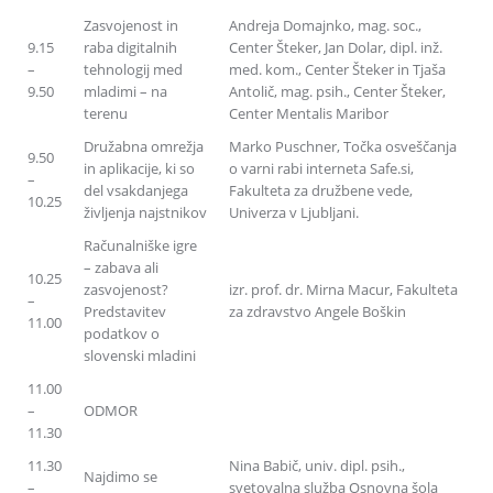
Zasvojenost in
Andreja Domajnko,
mag.
soc.
,
9.15
raba digitalnih
Center Šteker,
Jan Dolar,
dipl.
inž.
–
tehnologij med
med.
kom.
,
Center Šteker in Tjaša
9.50
mladimi
–
na
Antolič,
mag.
psih.
,
Center Šteker,
terenu
Center Mentalis Maribor
Družabna omrežja
Marko Puschner,
Točka osveščanja
9.50
in aplikacije,
ki so
o varni rabi interneta Safe.si,
–
del vsakdanjega
Fakulteta za družbene vede,
10.25
življenja najstnikov
Univerza v Ljubljani.
Računalniške igre
–
zabava ali
10.25
zasvojenost?
izr.
prof.
dr.
Mirna Macur,
Fakulteta
–
Predstavitev
za zdravstvo Angele Boškin
11.00
podatkov o
slovenski mladini
11.00
–
ODMOR
11.30
11.30
Nina Babič,
univ.
dipl.
psih.
,
Najdimo se
–
svetovalna služba Osnovna šola