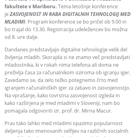
fakultete v Mariboru.
Tema letošnje konference
je
ZASVOJENOST IN RABA DIGITALNIH TEHNOLOGIJ MED
MLADIMI
.
Program konference se bo pričel ob 9.00 in
bo trajal do 13.30.
Registracija udeležencev bo možna
od 8.
ure dalje.
Dandanes predstavljajo digitalne tehnologije velik del
življenja mladih.
Skorajda si ne znamo več predstavljati
mladostnika,
ki v rokah nima telefona ali doma ne
preživlja časa za računalnikom oziroma ob igranju iger.
Zavedamo se,
da zelo težko potegnemo črto med
igranjem računalniških iger za zabavo in zasvojenostjo.
Na vprašanje,
kako tovrstna zasvojenost izgleda in
kako razširjena je med mladimi v Sloveniji,
nam bo
pomagala odgovoriti izr.
prof.
dr.
Mirna Macur.
Prav tako lahko med mladimi opazimo popularnost
deljenja tako imenovanih selfijev na različnih socialnih