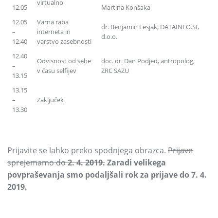
virtualno
12.05
Martina Konšaka
12.05
Varna raba
dr.
Benjamin Lesjak,
DATAINFO.SI,
–
interneta in
d.o.o.
12.40
varstvo zasebnosti
12.40
Odvisnost od sebe
doc.
dr.
Dan Podjed,
antropolog,
–
v času selfijev
ZRC SAZU
13.15
13.15
–
Zaključek
13.30
Prijavite se lahko preko spodnjega obrazca.
Prijave
sprejemamo do
2.
4.
2019.
Zaradi velikega
povpraševanja smo podaljšali rok za prijave do 7.
4.
2019.