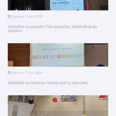
Dodano: 18 Jun. 2026
Udeležba na posvetu Tiha sporočila: stiske otrok po
telefonu
Dodano: 11 Jun. 2026
Udeležba na srečanju Iskanje poti iz sive cone