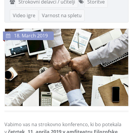
Strokovni delavci / učitelji
Storitve
Video igre
Varnost na spletu
18. March 2019
Vabimo vas na strokovno konferenco,
ki bo potekala
v
četrtek,
11.
aprila 2019 v amfiteatru Filozofske