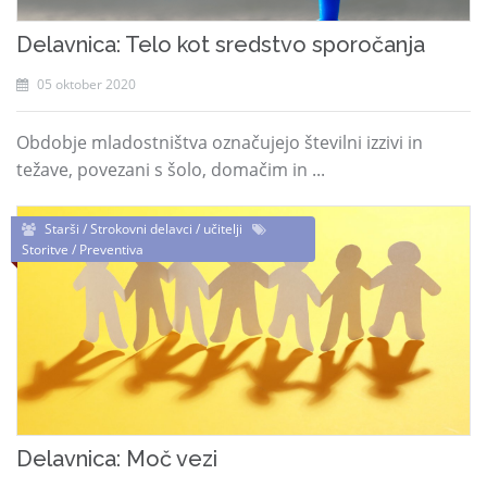
Delavnica: Telo kot sredstvo sporočanja
05 oktober 2020
Obdobje mladostništva označujejo številni izzivi in
težave, povezani s šolo, domačim in ...
Starši / Strokovni delavci / učitelji
Storitve / Preventiva
Delavnica: Moč vezi