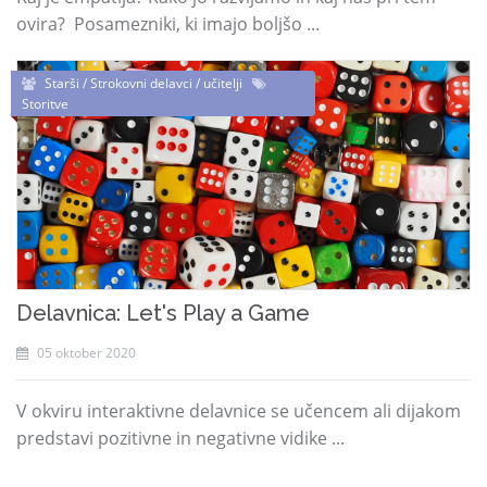
ovira? Posamezniki, ki imajo boljšo ...
Starši / Strokovni delavci / učitelji
Storitve
Delavnica: Let's Play a Game
05 oktober 2020
V okviru interaktivne delavnice se učencem ali dijakom
predstavi pozitivne in negativne vidike ...