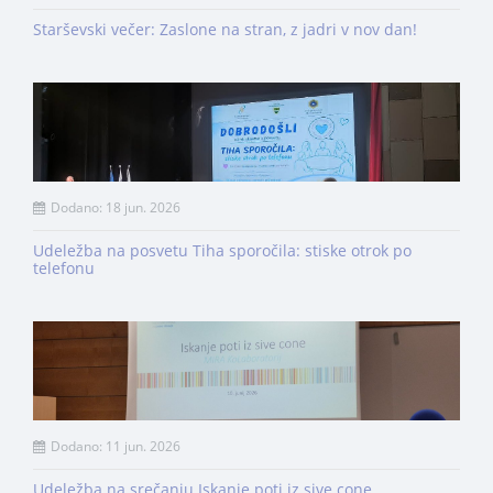
Starševski večer: Zaslone na stran, z jadri v nov dan!
Dodano: 18 jun. 2026
Udeležba na posvetu Tiha sporočila: stiske otrok po
telefonu
Dodano: 11 jun. 2026
Udeležba na srečanju Iskanje poti iz sive cone