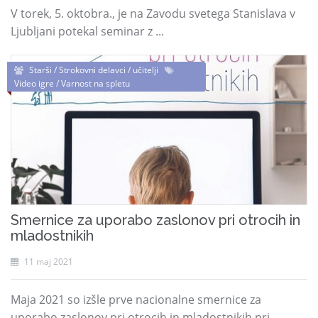
V torek, 5. oktobra., je na Zavodu svetega Stanislava v
Ljubljani potekal seminar z ...
Starši / Strokovni delavci / učitelji
Video igre / Varnost na spletu
Smernice za uporabo zaslonov pri otrocih in
mladostnikih
11 maj 2021
Maja 2021 so izšle prve nacionalne smernice za
uporabo zaslonov pri otrocih in mladostnikih pri ...