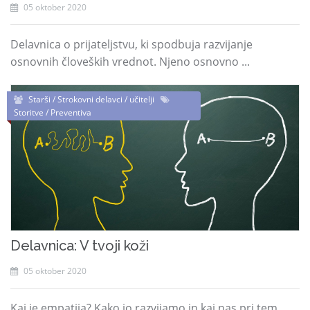
05 oktober 2020
Delavnica o prijateljstvu, ki spodbuja razvijanje
osnovnih človeških vrednot. Njeno osnovno ...
Starši / Strokovni delavci / učitelji
Storitve / Preventiva
Delavnica: V tvoji koži
05 oktober 2020
Kaj je empatija? Kako jo razvijamo in kaj nas pri tem