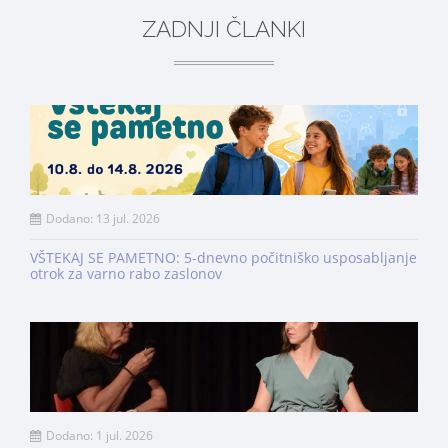
ZADNJI ČLANKI
Dodano: 13 jul. 2026
VŠTEKAJ SE PAMETNO: 5-dnevno počitniško usposabljanje
otrok za varno rabo zaslonov
Dodano: 1 jul. 2026