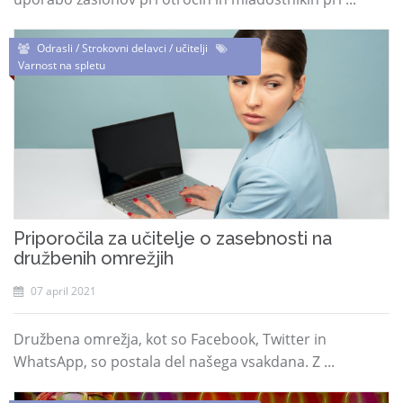
Odrasli / Strokovni delavci / učitelji
Varnost na spletu
Priporočila za učitelje o zasebnosti na
družbenih omrežjih
07 april 2021
Družbena omrežja, kot so Facebook, Twitter in
WhatsApp, so postala del našega vsakdana. Z ...