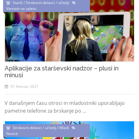
Starši / Strokovni delavci / učitelji
Varnost na spletu
Aplikacije za starševski nadzor – plusi in
minusi
01 februar 2021
V današnjem času otroci in mladostniki uporabljajo
pametne telefone za brskanje po ...
Strokovni delavci / učitelji / Mladi
Novice