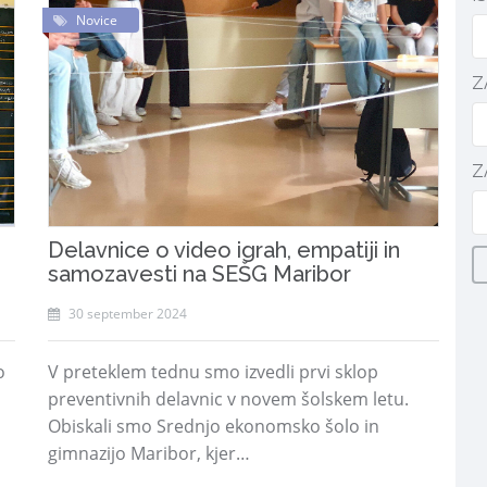
Novice
Z
Z
Delavnice o video igrah, empatiji in
samozavesti na SEŠG Maribor
30 september 2024
o
V preteklem tednu smo izvedli prvi sklop
preventivnih delavnic v novem šolskem letu.
Obiskali smo Srednjo ekonomsko šolo in
gimnazijo Maribor, kjer…