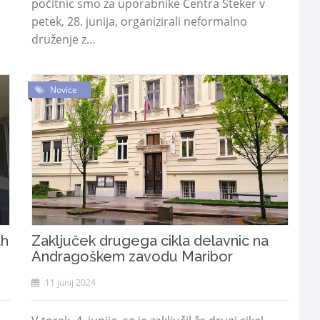
počitnic smo za uporabnike Centra Šteker v
petek, 28. junija, organizirali neformalno
druženje z…
Novice
ah
Zaključek drugega cikla delavnic na
Andragoškem zavodu Maribor
11 junij 2024