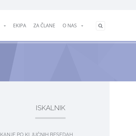
English
E
EKIPA
ZA ČLANE
O NAS
/
ISKALNIK
SKANJE PO KLJUČNIH BESEDAH