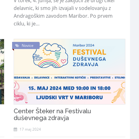
V torek, 4. junija, se je zaključil že drugi cikel
delavnic, ki smo jih izvajali v sodelovanju z
Andragoškim zavodom Maribor. Po prvem
ciklu, ki je…
Novice
Center Šteker na Festivalu
duševnega zdravja
17 maj 2024