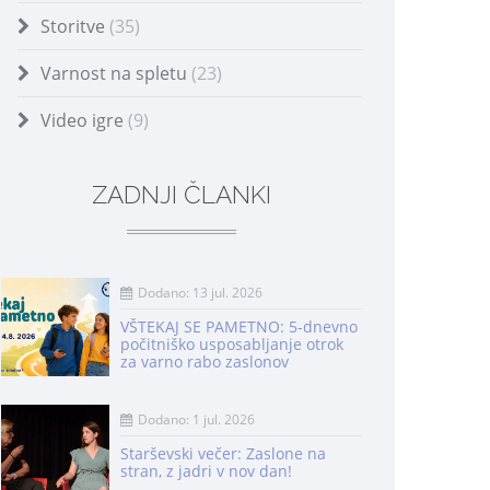
Storitve
(35)
Varnost na spletu
(23)
Video igre
(9)
ZADNJI ČLANKI
Dodano: 13 jul. 2026
VŠTEKAJ SE PAMETNO: 5-dnevno
počitniško usposabljanje otrok
za varno rabo zaslonov
Dodano: 1 jul. 2026
Starševski večer: Zaslone na
stran, z jadri v nov dan!