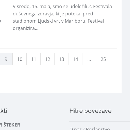
V sredo, 15. maja, smo se udeležili 2. Festivala
duševnega zdravja, ki je potekal pred
o
stadionom Ljudski vrt v Mariboru. Festival
organizira…
9
10
11
12
13
14
…
25
kti
Hitre povezave
R ŠTEKER
O nas / Poslanstvo