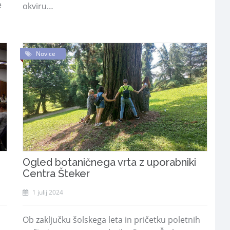
e
okviru…
Novice
Ogled botaničnega vrta z uporabniki
Centra Šteker
1 julij 2024
Ob zaključku šolskega leta in pričetku poletnih