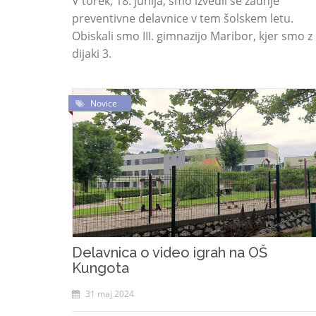
V torek, 18. junija, smo izvedli še zadnje
preventivne delavnice v tem šolskem letu.
Obiskali smo III. gimnazijo Maribor, kjer smo z
dijaki 3.
Novice
Delavnica o video igrah na OŠ
Kungota
31 maj 2024