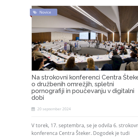
Novice
Na strokovni konferenci Centra Štek
o družbenih omrežjih, spletni
pornografiji in poučevanju v digitalni
dobi
20 september 2024
V torek, 17. septembra, se je odvila 6. strokov
konferenca Centra Šteker. Dogodek je tudi