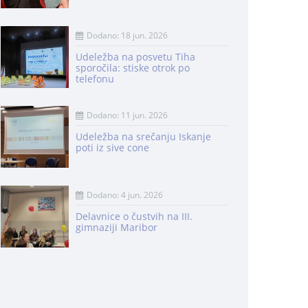
Dodano: 18 jun. 2026
Udeležba na posvetu Tiha
sporočila: stiske otrok po
telefonu
Dodano: 11 jun. 2026
Udeležba na srečanju Iskanje
poti iz sive cone
Dodano: 4 jun. 2026
Delavnice o čustvih na III.
gimnaziji Maribor