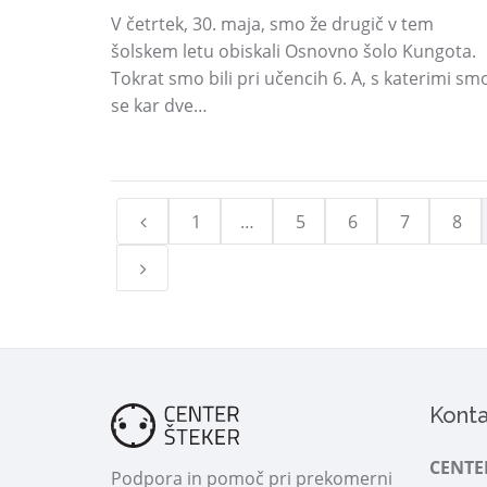
V četrtek, 30. maja, smo že drugič v tem
šolskem letu obiskali Osnovno šolo Kungota.
Tokrat smo bili pri učencih 6. A, s katerimi sm
se kar dve…
1
…
5
6
7
8
Konta
CENTE
Podpora in pomoč pri prekomerni