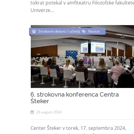
tokrat potekal v amfiteatru Filozofske fakultet
Univerze…
Strokovni delavci / učitelji
Novice
6. strokovna konferenca Centra
Šteker
26 avgust 2024
Center Šteker v torek, 17. septembra 2024,