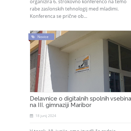
organizira 6. strokovno konferenco na temo
rabe zaslonskih tehnologij med mladimi.
Konferenca se prične ob…
Novice
Delavnice o digitalnih spolnih vsebin
na III. gimnaziji Maribor
18 junij 2024