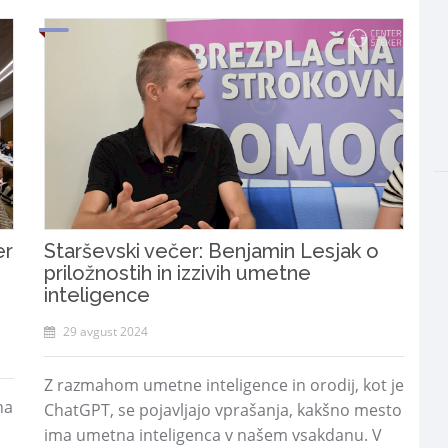
er
Starševski večer: Benjamin Lesjak o
priložnostih in izzivih umetne
inteligence
29 avgust 2024
Z razmahom umetne inteligence in orodij, kot je
na
ChatGPT, se pojavljajo vprašanja, kakšno mesto
ima umetna inteligenca v našem vsakdanu. V